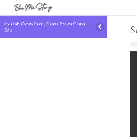
So sánh Canva Free, Canva Pro và Canva
S
Edu